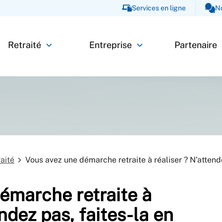
Services en ligne
N
Retraité
Entreprise
Partenaire
raité
Vous avez une démarche retraite à réaliser ? N’atten
émarche retraite à
endez pas, faites-la en