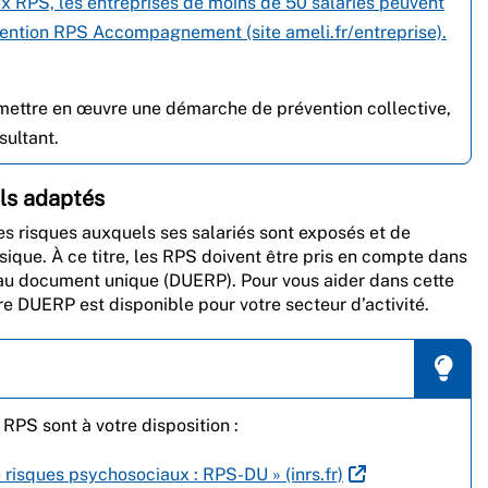
ux RPS, les entreprises de moins de 50 salariés peuvent
ention RPS Accompagnement (site ameli.fr/entreprise).
t mettre en œuvre une démarche de prévention collective,
ultant.
ils adaptés
es risques auxquels ses salariés sont exposés et de
sique. À ce titre, les RPS doivent être pris en compte dans
s au document unique (DUERP). Pour vous aider dans cette
re DUERP est disponible pour votre secteur d’activité.
 RPS sont à votre disposition :
de risques psychosociaux : RPS-DU » (inrs.fr)